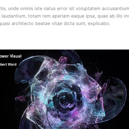
atis, unde omnis iste natus error sit voluptatem accusantiu
laudantium, totam rem aperiam eaque ipsa, quae ab illo in
 quasi architecto beatae vitae dicta sunt, explicabo.