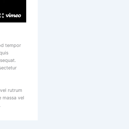
mod tempor
quis
nsequat.
sectetur
 vel rutrum
e massa vel
.