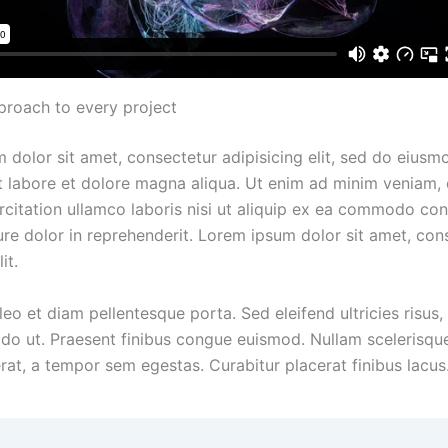
proach to every project
 dolor sit amet, consectetur adipisicing elit, sed do eius
ut labore et dolore magna aliqua. Ut enim ad minim veniam, 
rcitation ullamco laboris nisi ut aliquip ex ea commodo co
ure dolor in reprehenderit. Lorem ipsum dolor sit amet, con
it.
leo et diam pellentesque porta. Sed eleifend ultricies risus,
o ut. Praesent finibus congue euismod. Nullam scelerisqu
rat, a tempor sem egestas. Curabitur placerat finibus lacus