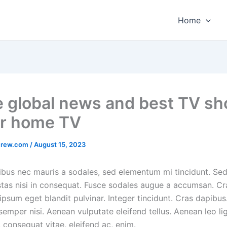
Home
he global news and best TV s
ur home TV
crew.com
/
August 15, 2023
ibus nec mauris a sodales, sed elementum mi tincidunt. Se
stas nisi in consequat. Fusce sodales augue a accumsan. Cr
, ipsum eget blandit pulvinar. Integer tincidunt. Cras dapibu
mper nisi. Aenean vulputate eleifend tellus. Aenean leo lig
, consequat vitae, eleifend ac, enim.