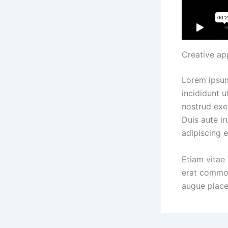
Creative ap
Lorem ipsum
incididunt 
nostrud exe
Duis aute ir
adipiscing el
Etiam vitae 
erat commod
augue place