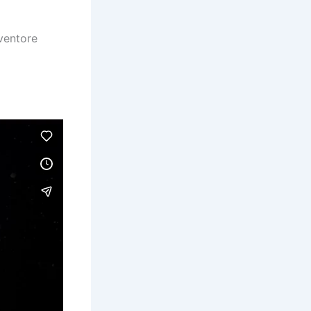
m
ventore