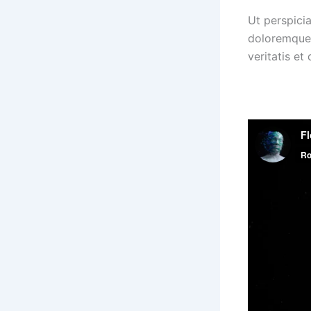
Ut perspici
doloremque 
veritatis et