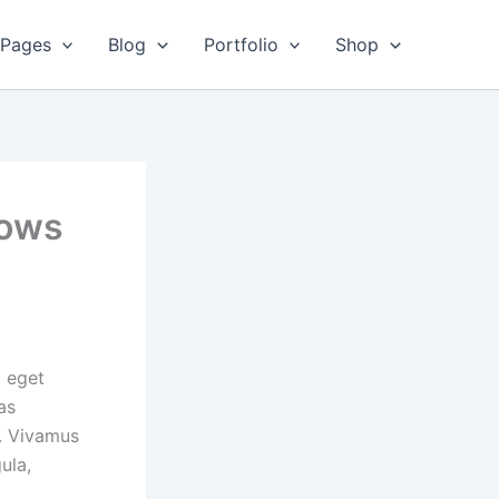
Pages
Blog
Portfolio
Shop
hows
d eget
as
s. Vivamus
ula,