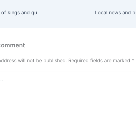
The lost treasure of kings and queens of Golden Kingdom
 Comment
address will not be published.
Required fields are marked
*