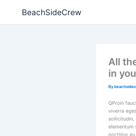
Skip
BeachSideCrew
to
content
All t
in yo
By
beachside
Q
Proin fauc
viverra ege
sollicitudin
elementum se
porttitor eu