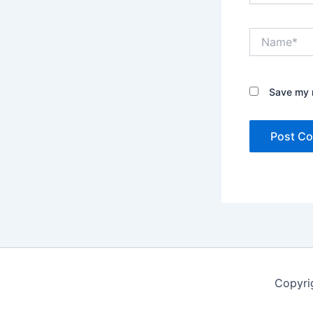
Name*
Save my n
Copyri