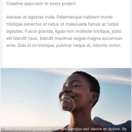
Creative approach to every project
Aenean et egestas nulla. Pellentesque habitant morbi
tristique senectus et netus et malesuada fames ac turpis
egestas. Fusce gravida, ligula non molestie tristique, justo
elit blandit risus, blandit maximus augue magna accumsan
ante. Duis id mi tristique, pulvinar neque at, lobortis tortor.
Stet clita kasd gubergren, no sea sanctus est labore et dolore. By