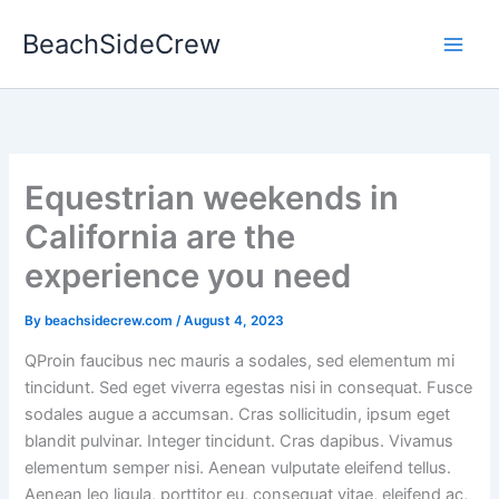
Skip
BeachSideCrew
to
content
Equestrian weekends in
California are the
experience you need
By
beachsidecrew.com
/
August 4, 2023
Q
Proin faucibus nec mauris a sodales, sed elementum mi
tincidunt. Sed eget viverra egestas nisi in consequat. Fusce
sodales augue a accumsan. Cras sollicitudin, ipsum eget
blandit pulvinar. Integer tincidunt. Cras dapibus. Vivamus
elementum semper nisi. Aenean vulputate eleifend tellus.
Aenean leo ligula, porttitor eu, consequat vitae, eleifend ac,