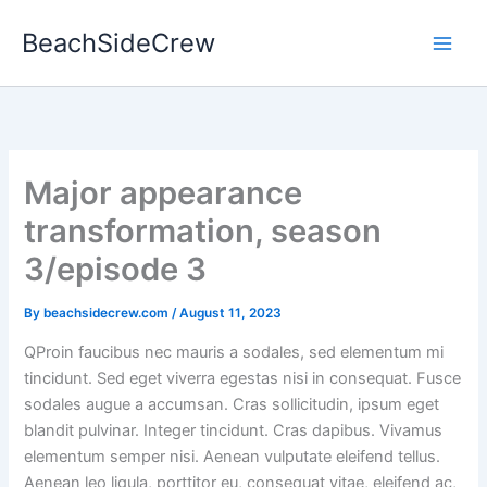
Skip
BeachSideCrew
to
content
Major appearance
transformation, season
3/episode 3
By
beachsidecrew.com
/
August 11, 2023
Q
Proin faucibus nec mauris a sodales, sed elementum mi
tincidunt. Sed eget viverra egestas nisi in consequat. Fusce
sodales augue a accumsan. Cras sollicitudin, ipsum eget
blandit pulvinar. Integer tincidunt. Cras dapibus. Vivamus
elementum semper nisi. Aenean vulputate eleifend tellus.
Aenean leo ligula, porttitor eu, consequat vitae, eleifend ac,