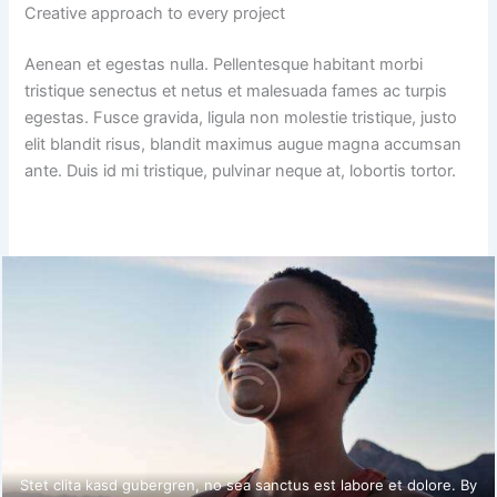
Creative approach to every project
Aenean et egestas nulla. Pellentesque habitant morbi
tristique senectus et netus et malesuada fames ac turpis
egestas. Fusce gravida, ligula non molestie tristique, justo
elit blandit risus, blandit maximus augue magna accumsan
ante. Duis id mi tristique, pulvinar neque at, lobortis tortor.
Stet clita kasd gubergren, no sea sanctus est labore et dolore. By