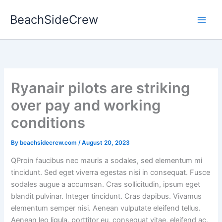
Skip
BeachSideCrew
to
content
Ryanair pilots are striking
over pay and working
conditions
By
beachsidecrew.com
/
August 20, 2023
Q
Proin faucibus nec mauris a sodales, sed elementum mi
tincidunt. Sed eget viverra egestas nisi in consequat. Fusce
sodales augue a accumsan. Cras sollicitudin, ipsum eget
blandit pulvinar. Integer tincidunt. Cras dapibus. Vivamus
elementum semper nisi. Aenean vulputate eleifend tellus.
Aenean leo ligula, porttitor eu, consequat vitae, eleifend ac,