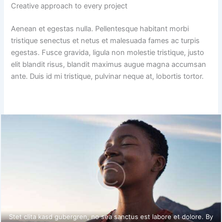
Creative approach to every project
Aenean et egestas nulla. Pellentesque habitant morbi
tristique senectus et netus et malesuada fames ac turpis
egestas. Fusce gravida, ligula non molestie tristique, justo
elit blandit risus, blandit maximus augue magna accumsan
ante. Duis id mi tristique, pulvinar neque at, lobortis tortor.
Stet clita kasd gubergren, no sea sanctus est labore et dolore. By