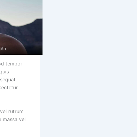
mith
mod tempor
quis
nsequat.
sectetur
 vel rutrum
e massa vel
.