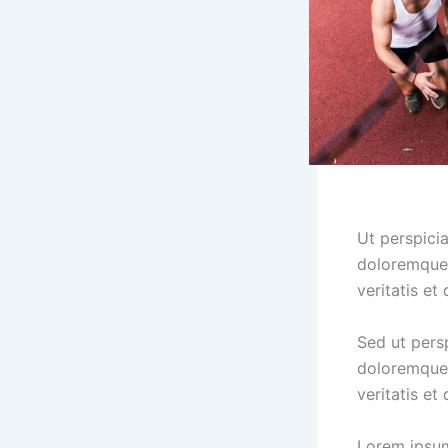
Ut perspici
doloremque 
veritatis et
Sed ut pers
doloremque 
veritatis et
Lorem ipsum