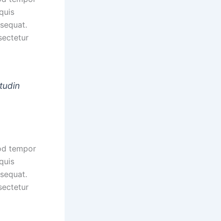
quis
nsequat.
sectetur
tudin
mod tempor
quis
nsequat.
sectetur