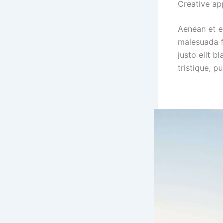
Creative ap
Aenean et eg
malesuada fa
justo elit 
tristique, p