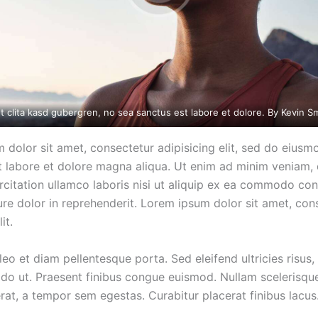
t clita kasd gubergren, no sea sanctus est labore et dolore. By
Kevin S
 dolor sit amet, consectetur adipisicing elit, sed do eius
ut labore et dolore magna aliqua. Ut enim ad minim veniam, 
rcitation ullamco laboris nisi ut aliquip ex ea commodo co
ure dolor in reprehenderit. Lorem ipsum dolor sit amet, con
it.
leo et diam pellentesque porta. Sed eleifend ultricies risus,
o ut. Praesent finibus congue euismod. Nullam scelerisqu
rat, a tempor sem egestas. Curabitur placerat finibus lacus