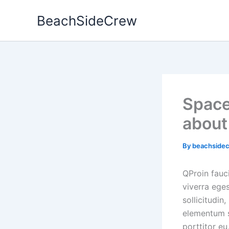
Skip
BeachSideCrew
to
content
Space
about 
By
beachside
Q
Proin fauc
viverra ege
sollicitudin
elementum se
porttitor eu