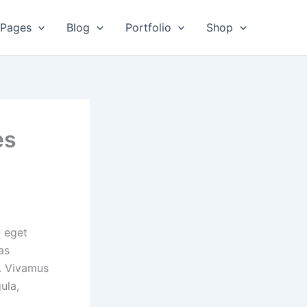
Pages
Blog
Portfolio
Shop
es
d eget
as
s. Vivamus
ula,