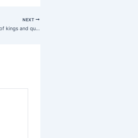
NEXT
The lost treasure of kings and queens of Golden Kingdom