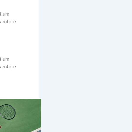
ntium
ventore
ntium
ventore