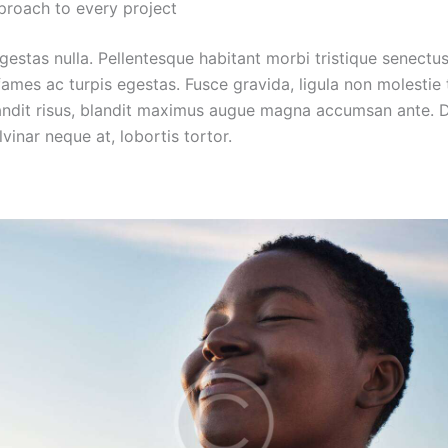
proach to every project
estas nulla. Pellentesque habitant morbi tristique senectus
mes ac turpis egestas. Fusce gravida, ligula non molestie t
blandit risus, blandit maximus augue magna accumsan ante. D
ulvinar neque at, lobortis tortor.