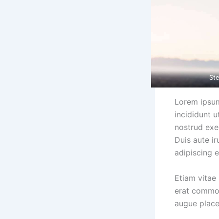
Ste
Lorem ipsum
incididunt 
nostrud exe
Duis aute ir
adipiscing el
Etiam vitae 
erat commod
augue place