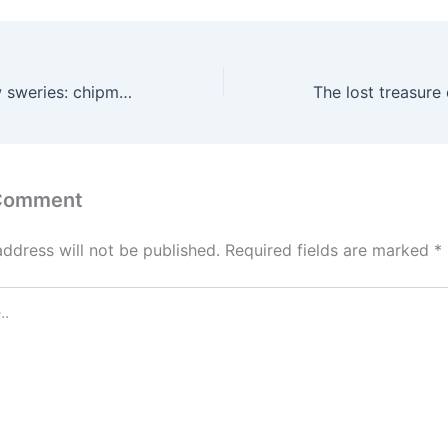
Over the rainbow sweries: chipmunk pilots take over the sky!
 Comment
address will not be published.
Required fields are marked
*