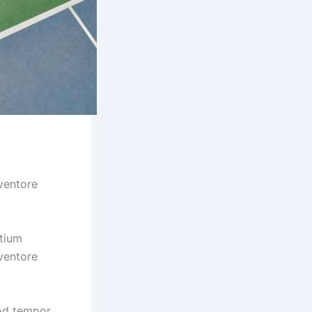
m
ventore
ntium
ventore
mod tempor