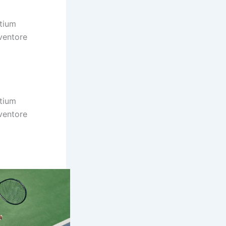
ntium
ventore
ntium
ventore