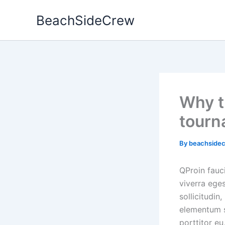
Skip
BeachSideCrew
to
content
Why t
tourn
By
beachside
Q
Proin fauc
viverra ege
sollicitudin
elementum se
porttitor eu