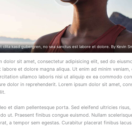
t clita kasd gubergren, no sea sanctus est labore et dolore. By
Kevin S
 dolor sit amet, consectetur adipisicing elit, sed do eius
ut labore et dolore magna aliqua. Ut enim ad minim veniam, 
rcitation ullamco laboris nisi ut aliquip ex ea commodo co
ure dolor in reprehenderit. Lorem ipsum dolor sit amet, con
it.
leo et diam pellentesque porta. Sed eleifend ultricies risus,
o ut. Praesent finibus congue euismod. Nullam scelerisqu
rat, a tempor sem egestas. Curabitur placerat finibus lacus