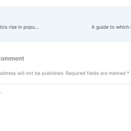
Plant-based plastics rise in popularity as companies pursue clout goals
 Comment
address will not be published.
Required fields are marked
*