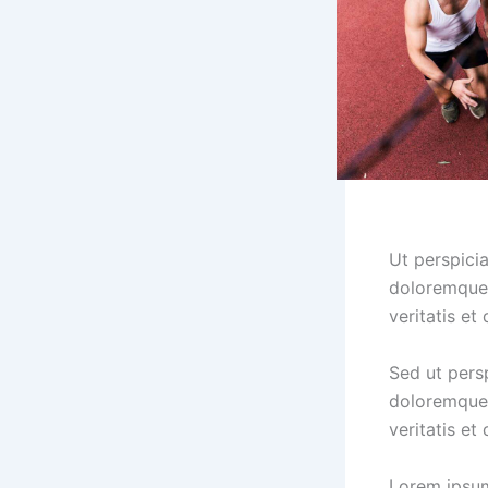
Ut perspici
doloremque 
veritatis et
Sed ut pers
doloremque 
veritatis et
Lorem ipsum