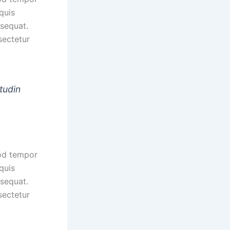
quis
nsequat.
sectetur
tudin
mod tempor
quis
nsequat.
sectetur