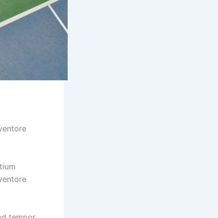
m
ventore
ntium
ventore
mod tempor