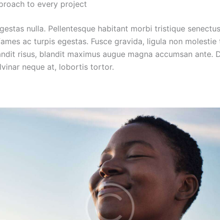
proach to every project
estas nulla. Pellentesque habitant morbi tristique senectus
mes ac turpis egestas. Fusce gravida, ligula non molestie t
blandit risus, blandit maximus augue magna accumsan ante. D
ulvinar neque at, lobortis tortor.