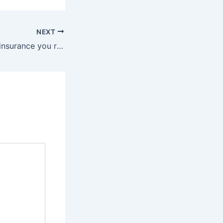
NEXT
A guide to which insurance you really need and how to find a good deal