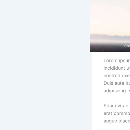
Ste
Lorem ipsum
incididunt 
nostrud exe
Duis aute ir
adipiscing el
Etiam vitae 
erat commod
augue place