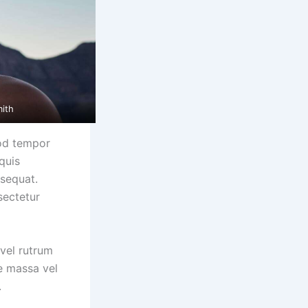
mith
mod tempor
quis
nsequat.
sectetur
 vel rutrum
e massa vel
.