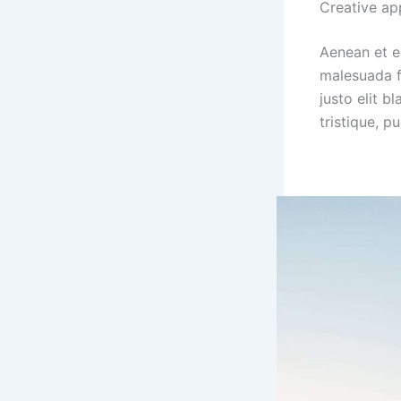
Creative ap
Aenean et eg
malesuada fa
justo elit 
tristique, p